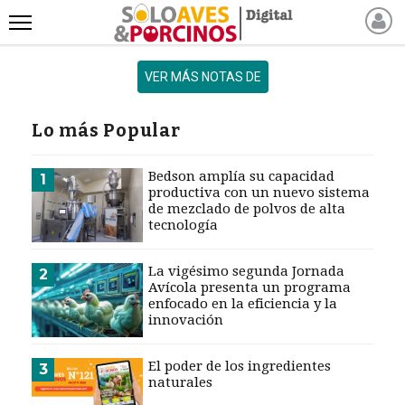
INICIO
VER MÁS NOTAS DE
NOTICIAS RECIENTES
NOTICIAS
Lo más Popular
ARTÍCULOS
PRODUCCIÓN
Bedson amplía su capacidad
1
productiva con un nuevo sistema
PROCESO
de mezclado de polvos de alta
tecnología
PRODUCTO
NUEVOS PRODUCTOS
La vigésimo segunda Jornada
2
MARKETPLACE
Avícola presenta un programa
enfocado en la eficiencia y la
REVISTAS
innovación
EVENTOS Y
CAPACITACIONES
El poder de los ingredientes
3
naturales
DIRECTORIO