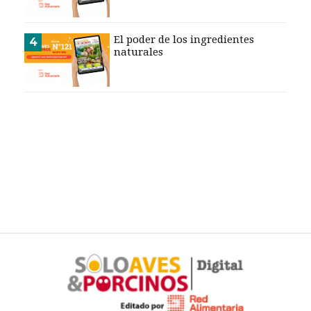
CALENDARIO
MEDIA KIT
El poder de los ingredientes
4
naturales
SERVICIOS
CONTÁCTENOS
AYUDA
TÉRMINOS
Y
CONDICIONES
POLÍTICAS
DE
PRIVACIDAD
MAPA
DEL
SITIO