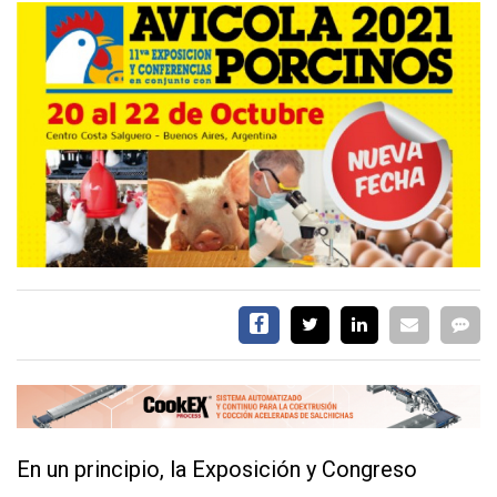
CALENDARIO
MEDIA KIT
SERVICIOS
CONTÁCTENOS
AYUDA
TÉRMINOS
Y
CONDICIONES
POLÍTICAS
DE
PRIVACIDAD
MAPA
En un principio, la Exposición y Congreso
DEL
SITIO