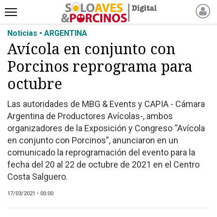
Noticias • ARGENTINA
INICIO
Avícola en conjunto con
NOTICIAS RECIENTES
Porcinos reprograma para
NOTICIAS
ARTÍCULOS
octubre
PRODUCCIÓN
Las autoridades de MBG & Events y CAPIA - Cámara
PROCESO
Argentina de Productores Avícolas-, ambos
PRODUCTO
organizadores de la Exposición y Congreso “Avícola
NUEVOS PRODUCTOS
en conjunto con Porcinos”, anunciaron en un
comunicado la reprogramación del evento para la
MARKETPLACE
fecha del 20 al 22 de octubre de 2021 en el Centro
REVISTAS
Costa Salguero.
EVENTOS Y
17/03/2021 • 00:00
CAPACITACIONES
DIRECTORIO