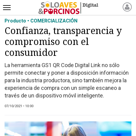
Producto • COMERCIALIZACIÓN
INICIO
Confianza, transparencia y
NOTICIAS RECIENTES
compromiso con el
NOTICIAS
ARTÍCULOS
consumidor
PRODUCCIÓN
La herramienta GS1 QR Code Digital Link no sólo
PROCESO
permite conectar y poner a disposición información
PRODUCTO
para la industria productora, sino también mejora la
NUEVOS PRODUCTOS
experiencia de compra con un simple escaneo a
través de un dispositivo móvil inteligente.
MARKETPLACE
REVISTAS
07/10/2021 • 10:00
EVENTOS Y
CAPACITACIONES
DIRECTORIO