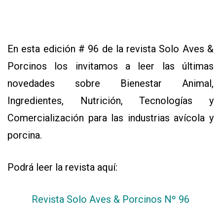
CALENDARIO
MEDIA KIT
En esta edición # 96 de la revista Solo Aves &
SERVICIOS
Porcinos los invitamos a leer las últimas
novedades sobre Bienestar Animal,
Ingredientes, Nutrición, Tecnologías y
Comercialización para las industrias avícola y
CONTÁCTENOS
porcina.
AYUDA
TÉRMINOS
Y
Podrá leer la revista aquí:
CONDICIONES
POLÍTICAS
DE
PRIVACIDAD
Revista Solo Aves & Porcinos Nº 96
MAPA
DEL
SITIO