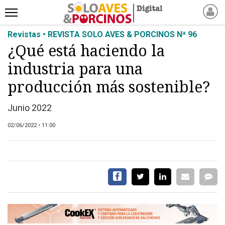
Revistas • REVISTA SOLO AVES & PORCINOS Nª 96
INICIO
¿Qué está haciendo la
NOTICIAS RECIENTES
industria para una
NOTICIAS
ARTÍCULOS
producción más sostenible?
PRODUCCIÓN
Junio 2022
PROCESO
02/06/2022 • 11:00
PRODUCTO
NUEVOS PRODUCTOS
MARKETPLACE
REVISTAS
EVENTOS Y
CAPACITACIONES
DIRECTORIO