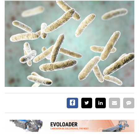
CALENDARIO
MEDIA KIT
SERVICIOS
CONTÁCTENOS
AYUDA
TÉRMINOS
Y
CONDICIONES
POLÍTICAS
DE
PRIVACIDAD
MAPA
DEL
SITIO