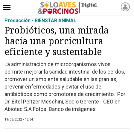
Producción • BIENSTAR ANIMAL
INICIO
Probióticos, una mirada
NOTICIAS RECIENTES
hacia una porcicultura
NOTICIAS
ARTÍCULOS
eficiente y sustentable
PRODUCCIÓN
La administración de microorganismos vivos
PROCESO
permite mejorar la sanidad intestinal de los cerdos,
PRODUCTO
promover un ambiente saludable en las granjas,
NUEVOS PRODUCTOS
prevenir enfermedades y evitar el uso de
antibióticos como promotores de crecimiento. Por:
MARKETPLACE
Dr. Eitel Peltzer Meschini, Socio Gerente - CEO en
REVISTAS
Abiotec S.A Fotos: Banco de imágenes
EVENTOS Y
19/08/2022 • 12:34
CAPACITACIONES
DIRECTORIO