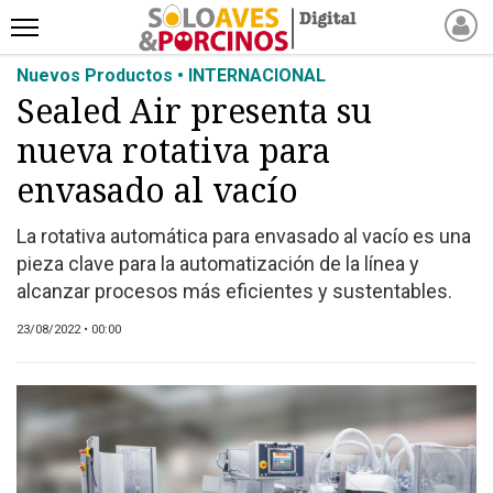
Nuevos Productos • INTERNACIONAL
INICIO
Sealed Air presenta su
NOTICIAS RECIENTES
nueva rotativa para
NOTICIAS
ARTÍCULOS
envasado al vacío
PRODUCCIÓN
La rotativa automática para envasado al vacío es una
PROCESO
pieza clave para la automatización de la línea y
PRODUCTO
alcanzar procesos más eficientes y sustentables.
NUEVOS PRODUCTOS
23/08/2022 • 00:00
MARKETPLACE
REVISTAS
EVENTOS Y
CAPACITACIONES
DIRECTORIO