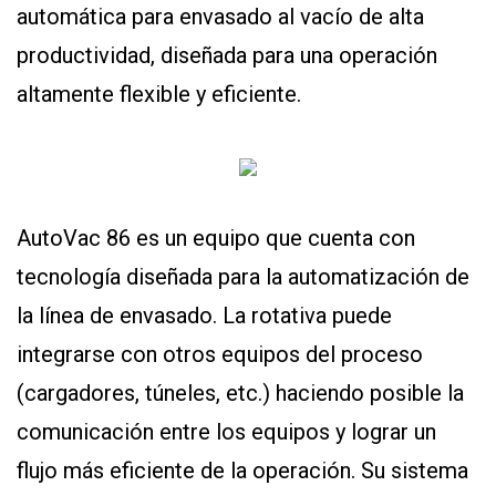
automática para envasado al vacío de alta
productividad, diseñada para una operación
CONTÁCTENOS
AYUDA
altamente flexible y eficiente.
TÉRMINOS
Y
CONDICIONES
POLÍTICAS
DE
PRIVACIDAD
MAPA
AutoVac 86 es un equipo que cuenta con
DEL
SITIO
tecnología diseñada para la automatización de
APP
PARA
la línea de envasado. La rotativa puede
SMARTPHONE
integrarse con otros equipos del proceso
(cargadores, túneles, etc.) haciendo posible la
comunicación entre los equipos y lograr un
flujo más eficiente de la operación. Su sistema