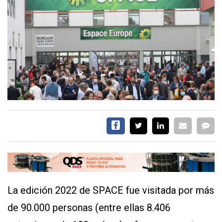
CALENDARIO
MEDIA KIT
SERVICIOS
CONTÁCTENOS
AYUDA
TÉRMINOS
Y
CONDICIONES
POLÍTICAS
DE
La edición 2022 de SPACE fue visitada por más
PRIVACIDAD
MAPA
de 90.000 personas (entre ellas 8.406
DEL
SITIO