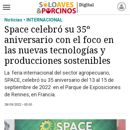
Noticias • INTERNACIONAL
INICIO
Space celebró su 35º
NOTICIAS RECIENTES
aniversario con el foco en
NOTICIAS
ARTÍCULOS
las nuevas tecnologías y
PRODUCCIÓN
producciones sostenibles
PROCESO
La feria internacional del sector agropecuario,
PRODUCTO
SPACE, celebró su 35 aniversario del 13 al 15 de
NUEVOS PRODUCTOS
septiembre de 2022 en el Parque de Exposiciones
MARKETPLACE
de Rennes, en Francia.
REVISTAS
28/09/2022 • 00:00
EVENTOS Y
CAPACITACIONES
DIRECTORIO