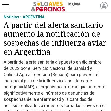
Noticias • ARGENTINA
INICIO
A partir del alerta sanitario
NOTICIAS RECIENTES
aumentó la notificación de
NOTICIAS
ARTÍCULOS
sospechas de influenza aviar
PRODUCCIÓN
en Argentina
PROCESO
A partir del alerta sanitaria dispuesto en diciembre
PRODUCTO
de 2022 por el Servicio Nacional de Sanidad y
NUEVOS PRODUCTOS
Calidad Agroalimentaria (Senasa) para prevenir el
MARKETPLACE
ingreso al país de la influenza aviar altamente
REVISTAS
patógena(IAAP), el organismo informó que aumentó
significativamente el número de denuncias de
EVENTOS Y
sospechas de la enfermedad y la cantidad de
CAPACITACIONES
análisis realizados a muestras tomadas a aves en el
DIRECTORIO