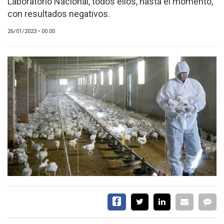
Laboratorio Nacional, todos ellos, hasta el momento,
CALENDARIO
con resultados negativos.
MEDIA KIT
26/01/2023 • 00:00
TEMAS DESTACADOS
AVICULTURA
PRODUCCIÓN
TECNOLOGÍA
POLLO
AVIGE
ARGENTINA
MERCADO
SERVICIOS