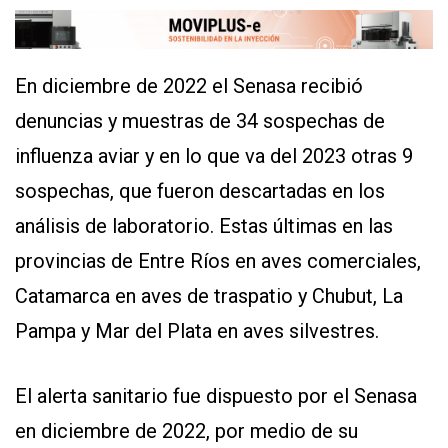
CONTÁCTENOS
AYUDA
En diciembre de 2022 el Senasa recibió
TÉRMINOS
Y
denuncias y muestras de 34 sospechas de
CONDICIONES
POLÍTICAS
influenza aviar y en lo que va del 2023 otras 9
DE
PRIVACIDAD
sospechas, que fueron descartadas en los
MAPA
DEL
análisis de laboratorio. Estas últimas en las
SITIO
provincias de Entre Ríos en aves comerciales,
APP
PARA
SMARTPHONE
Catamarca en aves de traspatio y Chubut, La
Pampa y Mar del Plata en aves silvestres.
El alerta sanitario fue dispuesto por el Senasa
en diciembre de 2022, por medio de su