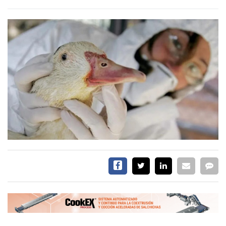
CALENDARIO
MEDIA KIT
SERVICIOS
CONTÁCTENOS
AYUDA
TÉRMINOS
Y
CONDICIONES
POLÍTICAS
DE
PRIVACIDAD
MAPA
DEL
SITIO