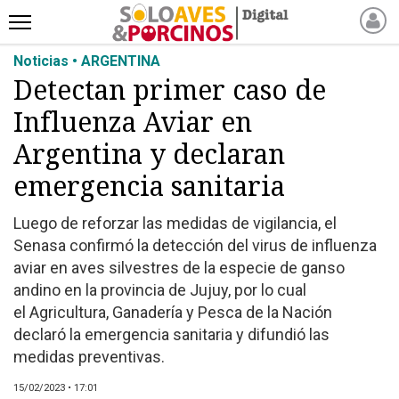
Noticias • ARGENTINA
INICIO
Detectan primer caso de
NOTICIAS RECIENTES
Influenza Aviar en
NOTICIAS
ARTÍCULOS
Argentina y declaran
PRODUCCIÓN
emergencia sanitaria
PROCESO
Luego de reforzar las medidas de vigilancia, el
PRODUCTO
Senasa confirmó la detección del virus de influenza
NUEVOS PRODUCTOS
aviar en aves silvestres de la especie de ganso
MARKETPLACE
andino en la provincia de Jujuy, por lo cual
REVISTAS
el Agricultura, Ganadería y Pesca de la Nación
declaró la emergencia sanitaria y difundió las
EVENTOS Y
medidas preventivas.
CAPACITACIONES
DIRECTORIO
15/02/2023 • 17:01