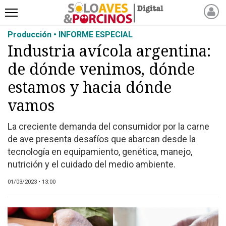
Producción • INFORME ESPECIAL
INICIO
Industria avícola argentina:
NOTICIAS RECIENTES
de dónde venimos, dónde
NOTICIAS
ARTÍCULOS
estamos y hacia dónde
PRODUCCIÓN
vamos
PROCESO
La creciente demanda del consumidor por la carne
PRODUCTO
de ave presenta desafíos que abarcan desde la
NUEVOS PRODUCTOS
tecnología en equipamiento, genética, manejo,
MARKETPLACE
nutrición y el cuidado del medio ambiente.
REVISTAS
01/03/2023 • 13:00
EVENTOS Y
CAPACITACIONES
DIRECTORIO