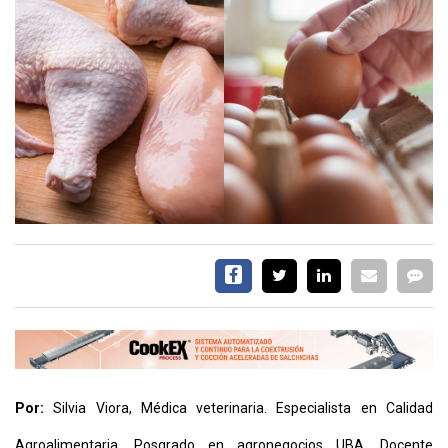
CALENDARIO
MEDIA KIT
SERVICIOS
CONTÁCTENOS
AYUDA
TÉRMINOS
Y
CONDICIONES
POLÍTICAS
DE
PRIVACIDAD
Por:
Silvia Viora, Médica veterinaria. Especialista en Calidad
MAPA
DEL
SITIO
Agroalimentaria. Posgrado en agronegocios UBA. Docente