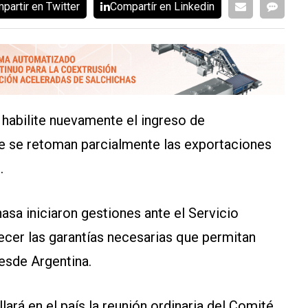
partir en Twitter
Compartír en Linkedin
habilite nuevamente el ingreso de
e se retoman parcialmente las exportaciones
.
nasa iniciaron gestiones ante el Servicio
ecer las garantías necesarias que permitan
desde Argentina.
ará en el país la reunión ordinaria del Comité