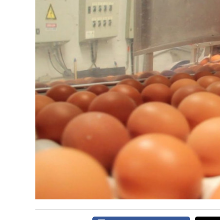
DIRECTORIO
CALENDARIO
MEDIA KIT
SERVICIOS
CONTÁCTENOS
AYUDA
TÉRMINOS
Y
CONDICIONES
POLÍTICAS
DE
PRIVACIDAD