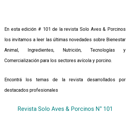
CALENDARIO
MEDIA KIT
TEMAS DESTACADOS
En esta edición # 101 de la revista Solo Aves & Porcinos
AVICULTURA
los invitamos a leer las últimas novedades sobre Bienestar
PRODUCCIÓN
TECNOLOGÍA
Animal, Ingredientes, Nutrición, Tecnologías y
POLLO
Comercialización para los sectores avícola y porcino.
AVIGE
ARGENTINA
Encontrá los temas de la revista desarrollados por
MERCADO
destacados profesionales
SERVICIOS
Revista Solo Aves & Porcinos N° 101