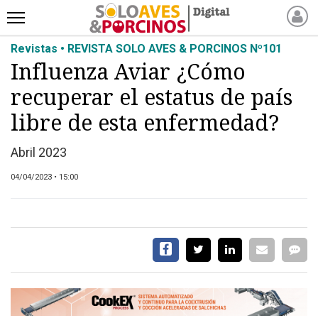
Revistas • REVISTA SOLO AVES & PORCINOS Nº101
INICIO
Influenza Aviar ¿Cómo
NOTICIAS RECIENTES
recuperar el estatus de país
NOTICIAS
ARTÍCULOS
libre de esta enfermedad?
PRODUCCIÓN
Abril 2023
PROCESO
04/04/2023 • 15:00
PRODUCTO
NUEVOS PRODUCTOS
MARKETPLACE
REVISTAS
EVENTOS Y
CAPACITACIONES
DIRECTORIO