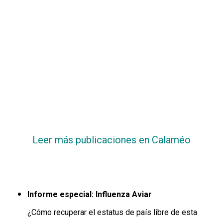
CONTÁCTENOS
AYUDA
TÉRMINOS
Y
CONDICIONES
POLÍTICAS
DE
PRIVACIDAD
MAPA
DEL
SITIO
APP
PARA
Leer más publicaciones en Calaméo
SMARTPHONE
Informe especial: Influenza Aviar
¿Cómo recuperar el estatus de país libre de esta