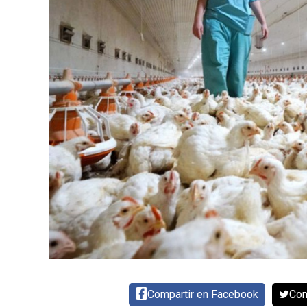
DIRECTORIO
CALENDARIO
MEDIA KIT
SERVICIOS
CONTÁCTENOS
AYUDA
TÉRMINOS
Y
CONDICIONES
POLÍTICAS
DE
Compartir en Facebook
Com
PRIVACIDAD