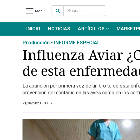
Menú
INICIO
NOTICIAS
ARTÍCULOS
MARKETP
INICIO
NOTICIAS RECIENTES
Producción • INFORME ESPECIAL
NOTICIAS
Influenza Aviar ¿C
ARTÍCULOS
de esta enfermeda
PRODUCCIÓN
PROCESO
La aparición por primera vez de un bro te de esta enf
PRODUCTO
prevención del contagio en las aves como en los cert
NUEVOS PRODUCTOS
21/04/2023 • 09:37
MARKETPLACE
REVISTAS
EVENTOS Y
CAPACITACIONES