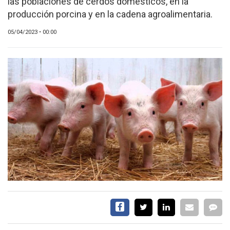
las poblaciones de cerdos domésticos, en la
CALENDARIO
producción porcina y en la cadena agroalimentaria.
MEDIA KIT
05/04/2023 • 00:00
TEMAS DESTACADOS
AVICULTURA
PRODUCCIÓN
TECNOLOGÍA
POLLO
AVIGE
ARGENTINA
MERCADO
SERVICIOS