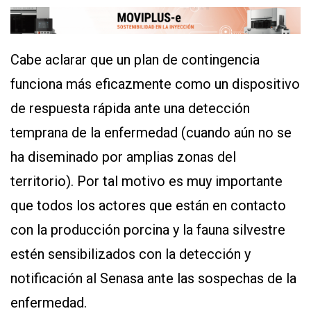
CONTÁCTENOS
AYUDA
Cabe aclarar que un plan de contingencia
TÉRMINOS
Y
funciona más eficazmente como un dispositivo
CONDICIONES
POLÍTICAS
de respuesta rápida ante una detección
DE
PRIVACIDAD
temprana de la enfermedad (cuando aún no se
MAPA
DEL
ha diseminado por amplias zonas del
SITIO
APP
territorio). Por tal motivo es muy importante
PARA
SMARTPHONE
que todos los actores que están en contacto
con la producción porcina y la fauna silvestre
estén sensibilizados con la detección y
notificación al Senasa ante las sospechas de la
enfermedad.