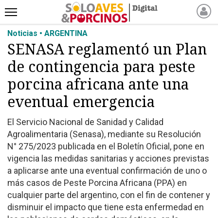
Noticias • ARGENTINA
INICIO
SENASA reglamentó un Plan
NOTICIAS RECIENTES
de contingencia para peste
NOTICIAS
ARTÍCULOS
porcina africana ante una
PRODUCCIÓN
eventual emergencia
PROCESO
El Servicio Nacional de Sanidad y Calidad
PRODUCTO
Agroalimentaria (Senasa), mediante su Resolución
NUEVOS PRODUCTOS
N° 275/2023 publicada en el Boletín Oficial, pone en
MARKETPLACE
vigencia las medidas sanitarias y acciones previstas
REVISTAS
a aplicarse ante una eventual confirmación de uno o
más casos de Peste Porcina Africana (PPA) en
EVENTOS Y
cualquier parte del argentino, con el fin de contener y
CAPACITACIONES
disminuir el impacto que tiene esta enfermedad en
DIRECTORIO