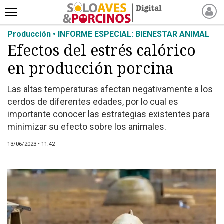
Producción • INFORME ESPECIAL: BIENESTAR ANIMAL
INICIO
Efectos del estrés calórico
NOTICIAS RECIENTES
en producción porcina
NOTICIAS
ARTÍCULOS
Las altas temperaturas afectan negativamente a los
PRODUCCIÓN
cerdos de diferentes edades, por lo cual es
PROCESO
importante conocer las estrategias existentes para
minimizar su efecto sobre los animales.
PRODUCTO
NUEVOS PRODUCTOS
13/06/2023 • 11:42
MARKETPLACE
REVISTAS
EVENTOS Y
CAPACITACIONES
DIRECTORIO