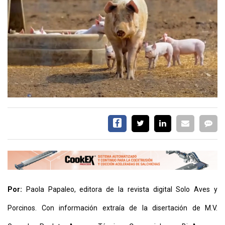
CALENDARIO
MEDIA KIT
TEMAS DESTACADOS
AVICULTURA
PRODUCCIÓN
TECNOLOGÍA
POLLO
AVIGE
ARGENTINA
MERCADO
SERVICIOS
Por:
Paola Papaleo, editora de la revista digital Solo Aves y
Porcinos. Con información extraía de la disertación de M.V.