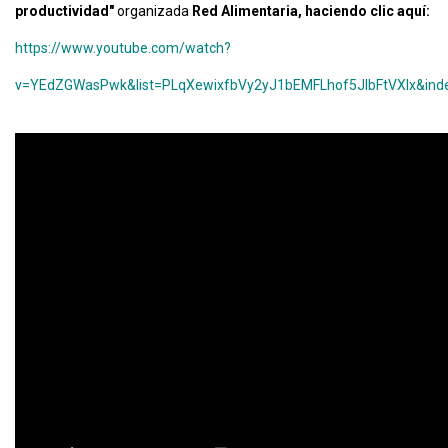
productividad"
organizada
Red Alimentaria, haciendo clic aquí:
https://www.youtube.com/watch?
v=YEdZGWasPwk&list=PLqXewixfbVy2yJ1bEMFLhof5JIbFtVXIx&ind