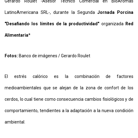
Gerardo Roulet -Asesor Técnico Comercial en BioAromas
LatinoAmericana SRL-, durante la Segunda
Jornada Porcina
CONTÁCTENOS
AYUDA
"Desafiando los límites de la productividad"
organizada
Red
TÉRMINOS
Y
Alimentaria
*
CONDICIONES
POLÍTICAS
DE
Fotos:
Banco de imágenes / Gerardo Roulet
PRIVACIDAD
MAPA
DEL
SITIO
El estrés calórico es la combinación de factores
APP
PARA
medioambientales que se alejan de la zona de confort de los
SMARTPHONE
cerdos, lo cual tiene como consecuencia cambios fisiológicos y de
comportamiento, tendientes a la adaptación a la nueva condición
ambiental.