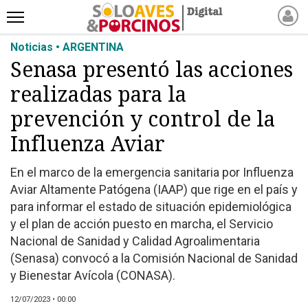
Noticias • ARGENTINA
INICIO
Senasa presentó las acciones
NOTICIAS RECIENTES
realizadas para la
NOTICIAS
ARTÍCULOS
prevención y control de la
PRODUCCIÓN
Influenza Aviar
PROCESO
En el marco de la emergencia sanitaria por Influenza
PRODUCTO
Aviar Altamente Patógena (IAAP) que rige en el país y
NUEVOS PRODUCTOS
para informar el estado de situación epidemiológica
MARKETPLACE
y el plan de acción puesto en marcha, el Servicio
REVISTAS
Nacional de Sanidad y Calidad Agroalimentaria
(Senasa) convocó a la Comisión Nacional de Sanidad
EVENTOS Y
y Bienestar Avícola (CONASA).
CAPACITACIONES
DIRECTORIO
12/07/2023 • 00:00