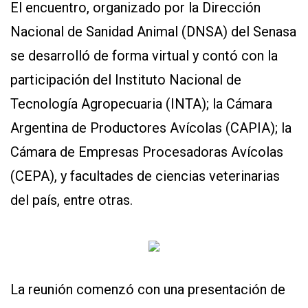
El encuentro, organizado por la Dirección
Nacional de Sanidad Animal (DNSA) del Senasa
CONTÁCTENOS
AYUDA
se desarrolló de forma virtual y contó con la
TÉRMINOS
Y
participación del Instituto Nacional de
CONDICIONES
Tecnología Agropecuaria (INTA); la Cámara
POLÍTICAS
DE
Argentina de Productores Avícolas (CAPIA); la
PRIVACIDAD
MAPA
Cámara de Empresas Procesadoras Avícolas
DEL
SITIO
(CEPA), y facultades de ciencias veterinarias
APP
PARA
del país, entre otras.
SMARTPHONE
La reunión comenzó con una presentación de