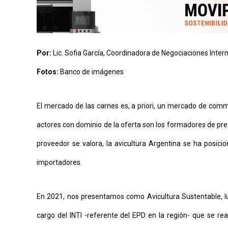
CONTÁCTENOS
Por:
Lic. Sofia García, Coordinadora de Negociaciones Inte
AYUDA
TÉRMINOS
Fotos:
Banco de imágenes
Y
CONDICIONES
POLÍTICAS
DE
El mercado de las carnes es, a priori, un mercado de commo
PRIVACIDAD
MAPA
actores con dominio de la oferta son los formadores de precio
DEL
SITIO
proveedor se valora, la avicultura Argentina se ha posicio
APP
PARA
importadores.
SMARTPHONE
En 2021, nos presentamos como Avicultura Sustentable, lu
cargo del INTI -referente del EPD en la región- que se rea