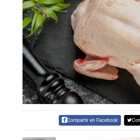
DIRECTORIO
CALENDARIO
MEDIA KIT
TEMAS DESTACADOS
AVICULTURA
PRODUCCIÓN
TECNOLOGÍA
POLLO
AVIGE
ARGENTINA
MERCADO
SERVICIOS
Compartir en Facebook
Com