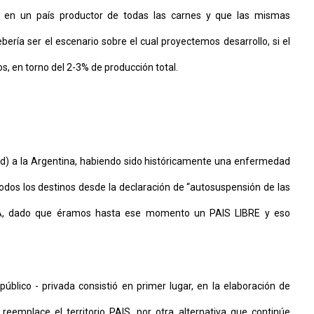
os en un país productor de todas las carnes y que las mismas
ebería ser el escenario sobre el cual proyectemos desarrollo, si el
os, en torno del 2-3% de producción total.
dad) a la Argentina, habiendo sido históricamente una enfermedad
a todos los destinos desde la declaración de “autosuspensión de las
SA, dado que éramos hasta ese momento un PAIS LIBRE y eso
úblico - privada consistió en primer lugar, en la elaboración de
eemplace el territorio PAIS, por otra alternativa que continúe