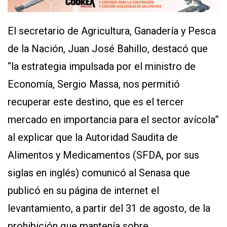
CONTÁCTENOS
El secretario de Agricultura, Ganadería y Pesca
AYUDA
de la Nación, Juan José Bahillo, destacó que
TÉRMINOS
Y
“la estrategia impulsada por el ministro de
CONDICIONES
POLÍTICAS
Economía, Sergio Massa, nos permitió
DE
PRIVACIDAD
recuperar este destino, que es el tercer
MAPA
DEL
mercado en importancia para el sector avícola”
SITIO
APP
al explicar que la Autoridad Saudita de
PARA
SMARTPHONE
Alimentos y Medicamentos (SFDA, por sus
siglas en inglés) comunicó al Senasa que
publicó en su página de internet el
levantamiento, a partir del 31 de agosto, de la
prohibición que mantenía sobre