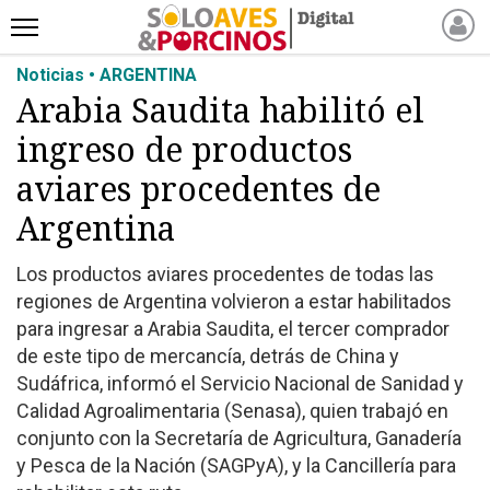
Noticias • ARGENTINA
INICIO
Arabia Saudita habilitó el
NOTICIAS RECIENTES
ingreso de productos
NOTICIAS
ARTÍCULOS
aviares procedentes de
PRODUCCIÓN
Argentina
PROCESO
Los productos aviares procedentes de todas las
PRODUCTO
regiones de Argentina volvieron a estar habilitados
NUEVOS PRODUCTOS
para ingresar a Arabia Saudita, el tercer comprador
MARKETPLACE
de este tipo de mercancía, detrás de China y
REVISTAS
Sudáfrica, informó el Servicio Nacional de Sanidad y
Calidad Agroalimentaria (Senasa), quien trabajó en
EVENTOS Y
conjunto con la Secretaría de Agricultura, Ganadería
CAPACITACIONES
y Pesca de la Nación (SAGPyA), y la Cancillería para
DIRECTORIO