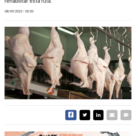
rehabilitar esta ruta.
CALENDARIO
08/09/2023 • 00:00
MEDIA KIT
TEMAS DESTACADOS
AVICULTURA
PRODUCCIÓN
TECNOLOGÍA
POLLO
AVIGE
ARGENTINA
MERCADO
SERVICIOS