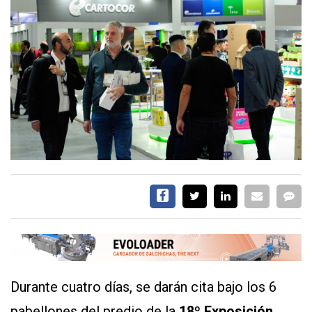
CALENDARIO
MEDIA KIT
SERVICIOS
CONTÁCTENOS
AYUDA
TÉRMINOS
Y
CONDICIONES
POLÍTICAS
DE
PRIVACIDAD
Durante cuatro días, se darán cita bajo los 6
MAPA
DEL
pabellones del predio de la
18º Exposición
SITIO