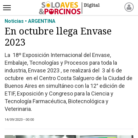
Noticias • ARGENTINA
INICIO
En octubre llega Envase
NOTICIAS RECIENTES
2023
NOTICIAS
ARTÍCULOS
La 18º Exposición Internacional del Envase,
PRODUCCIÓN
Embalaje, Tecnologías y Procesos para toda la
PROCESO
industria, Envase 2023 , se realizará del 3 al 6 de
octubre en el Centro Costa Salguero de la Ciudad de
PRODUCTO
Buenos Aires en simultáneo con la 12° edición de
NUEVOS PRODUCTOS
ETIF, Exposición y Congreso para la Ciencia y
MARKETPLACE
Tecnología Farmacéutica, Biotecnológica y
REVISTAS
Veterinaria.
EVENTOS Y
14/09/2023 • 00:00
CAPACITACIONES
DIRECTORIO