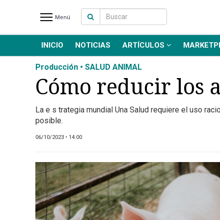
Menú
INICIO
NOTICIAS
ARTÍCULOS
MARKETP
INICIO
NOTICIAS RECIENTES
Producción • SALUD ANIMAL
NOTICIAS
Cómo reducir los a
ARTÍCULOS
PRODUCCIÓN
La e s trategia mundial Una Salud requiere el uso ra
posible.
PROCESO
PRODUCTO
06/10/2023 • 14:00
NUEVOS PRODUCTOS
MARKETPLACE
REVISTAS
EVENTOS Y
CAPACITACIONES