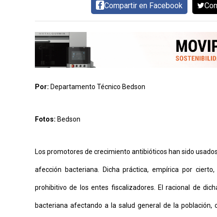
MAPA
Compartir en Facebook
Com
DEL
SITIO
APP
PARA
SMARTPHONE
Por:
Departamento Técnico Bedson
Fotos:
Bedson
Los promotores de crecimiento antibióticos han sido usados a
afección bacteriana. Dicha práctica, empírica por ciert
prohibitivo de los entes fiscalizadores. El racional de dic
bacteriana afectando a la salud general de la población,