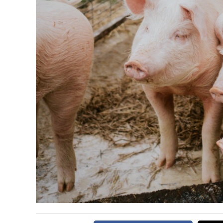
DIRECTORIO
CALENDARIO
MEDIA KIT
SERVICIOS
CONTÁCTENOS
AYUDA
TÉRMINOS
Y
CONDICIONES
POLÍTICAS
DE
PRIVACIDAD