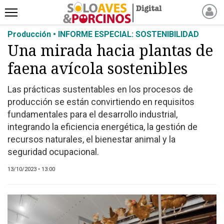
Producción • INFORME ESPECIAL: SOSTENIBILIDAD
INICIO
Una mirada hacia plantas de
NOTICIAS RECIENTES
faena avícola sostenibles
NOTICIAS
ARTÍCULOS
Las prácticas sustentables en los procesos de
PRODUCCIÓN
producción se están convirtiendo en requisitos
PROCESO
fundamentales para el desarrollo industrial,
integrando la eficiencia energética, la gestión de
PRODUCTO
recursos naturales, el bienestar animal y la
NUEVOS PRODUCTOS
seguridad ocupacional.
MARKETPLACE
13/10/2023 • 13:00
REVISTAS
EVENTOS Y
CAPACITACIONES
DIRECTORIO