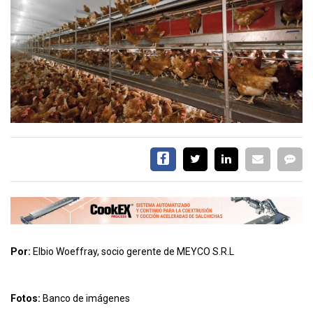
CALENDARIO
MEDIA KIT
TEMAS DESTACADOS
AVICULTURA
PRODUCCIÓN
TECNOLOGÍA
POLLO
AVIGE
ARGENTINA
MERCADO
SERVICIOS
Por:
Elbio Woeffray, socio gerente de MEYCO S.R.L
Fotos:
Banco de imágenes