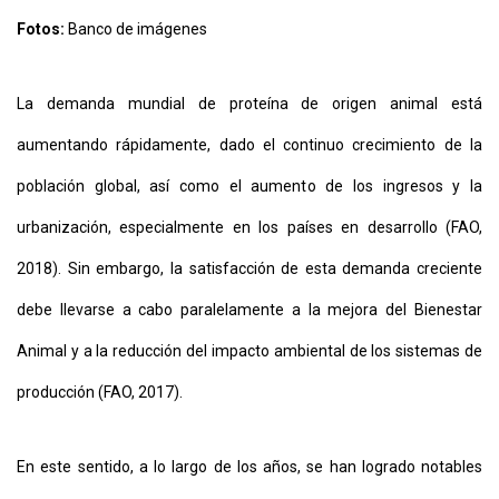
Fotos:
Banco de imágenes
CONTÁCTENOS
AYUDA
La demanda mundial de proteína de origen animal está
TÉRMINOS
Y
CONDICIONES
aumentando rápidamente, dado el continuo crecimiento de la
POLÍTICAS
DE
población global, así como el aumento de los ingresos y la
PRIVACIDAD
MAPA
urbanización, especialmente en los países en desarrollo (FAO,
DEL
SITIO
2018). Sin embargo, la satisfacción de esta demanda creciente
APP
PARA
debe llevarse a cabo paralelamente a la mejora del Bienestar
SMARTPHONE
Animal y a la reducción del impacto ambiental de los sistemas de
producción (FAO, 2017).
En este sentido, a lo largo de los años, se han logrado notables