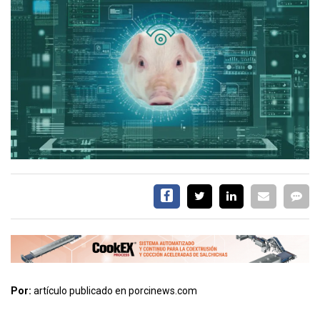
CALENDARIO
MEDIA KIT
TEMAS DESTACADOS
AVICULTURA
PRODUCCIÓN
TECNOLOGÍA
POLLO
AVIGE
ARGENTINA
MERCADO
SERVICIOS
Por:
artículo publicado en porcinews.com