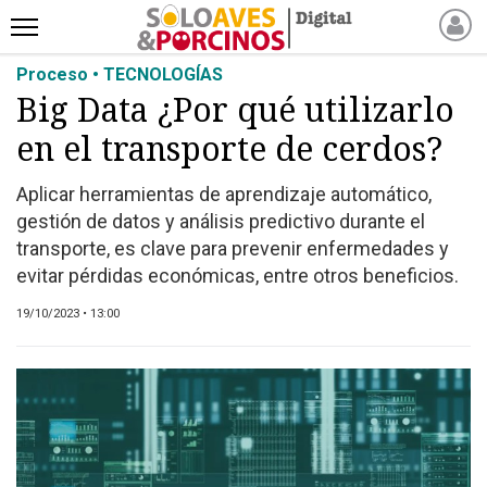
Proceso • TECNOLOGÍAS
INICIO
Big Data ¿Por qué utilizarlo
NOTICIAS RECIENTES
en el transporte de cerdos?
NOTICIAS
ARTÍCULOS
Aplicar herramientas de aprendizaje automático,
PRODUCCIÓN
gestión de datos y análisis predictivo durante el
PROCESO
transporte, es clave para prevenir enfermedades y
evitar pérdidas económicas, entre otros beneficios.
PRODUCTO
NUEVOS PRODUCTOS
19/10/2023 • 13:00
MARKETPLACE
REVISTAS
EVENTOS Y
CAPACITACIONES
DIRECTORIO