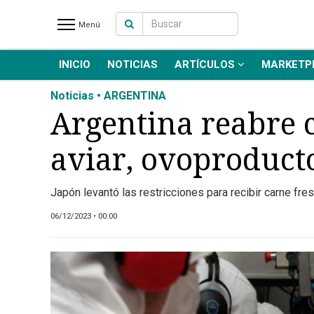
Menú
INICIO
NOTICIAS
ARTÍCULOS
MARKETP
INICIO
NOTICIAS RECIENTES
Noticias • ARGENTINA
NOTICIAS
Argentina reabre 
ARTÍCULOS
aviar, ovoproduct
PRODUCCIÓN
PROCESO
Japón levantó las restricciones para recibir carne fr
PRODUCTO
NUEVOS PRODUCTOS
06/12/2023 • 00:00
MARKETPLACE
REVISTAS
EVENTOS Y
CAPACITACIONES