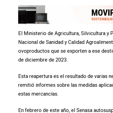
CONTÁCTENOS
AYUDA
El Ministerio de Agricultura, Silvicultura
TÉRMINOS
Y
Nacional de Sanidad y Calidad Agroalimentar
CONDICIONES
POLÍTICAS
ovoproductos que se exporten a ese desti
DE
PRIVACIDAD
de diciembre de 2023.
MAPA
DEL
SITIO
APP
Esta reapertura es el resultado de varias 
PARA
SMARTPHONE
remitió informes sobre las medidas aplica
estas mercancías.
En febrero de este año, el Senasa autosus