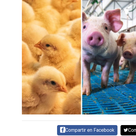
DIRECTORIO
CALENDARIO
MEDIA KIT
SERVICIOS
CONTÁCTENOS
AYUDA
TÉRMINOS
Y
CONDICIONES
POLÍTICAS
DE
Compartir en Facebook
Com
PRIVACIDAD