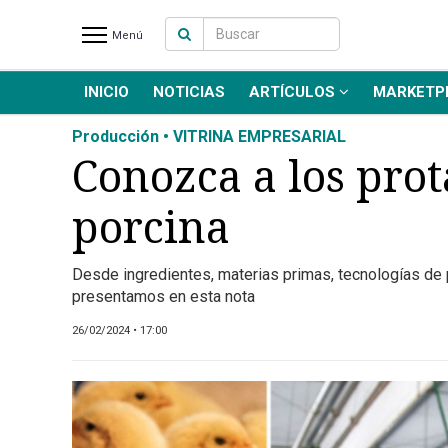
Menú
INICIO
NOTICIAS
ARTÍCULOS
MARKETP
INICIO
NOTICIAS RECIENTES
Producción • VITRINA EMPRESARIAL
NOTICIAS
Conozca a los prot
ARTÍCULOS
porcina
PRODUCCIÓN
PROCESO
Desde ingredientes, materias primas, tecnologías de 
PRODUCTO
presentamos en esta nota
NUEVOS PRODUCTOS
26/02/2024 • 17:00
MARKETPLACE
REVISTAS
EVENTOS Y
CAPACITACIONES