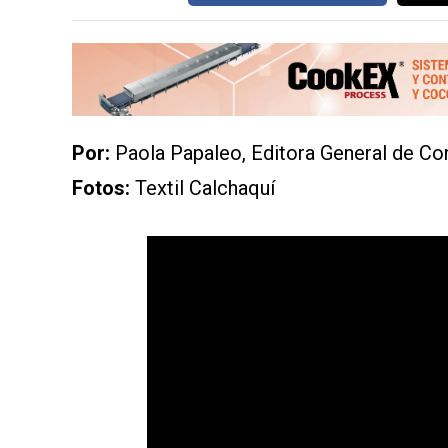
CONTÁCTENOS
AYUDA
TÉRMINOS
Por:
Paola Papaleo, Editora General de Co
Y
CONDICIONES
Fotos:
Textil Calchaquí
POLÍTICAS
DE
PRIVACIDAD
MAPA
DEL
SITIO
APP
PARA
SMARTPHONE