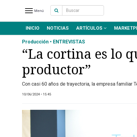
Menú
INICIO
NOTICIAS
ARTÍCULOS
MARKETP
INICIO
NOTICIAS RECIENTES
Producción • ENTREVISTAS
NOTICIAS
“La cortina es lo q
ARTÍCULOS
productor”
PRODUCCIÓN
PROCESO
Con casi 60 años de trayectoria, la empresa familiar T
PRODUCTO
NUEVOS PRODUCTOS
10/06/2024 • 15:45
MARKETPLACE
REVISTAS
EVENTOS Y
CAPACITACIONES