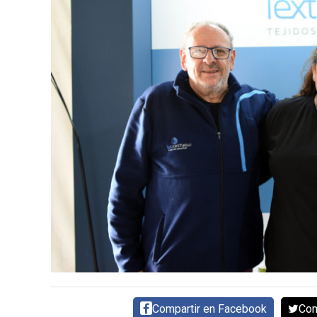
DIRECTORIO
CALENDARIO
MEDIA KIT
TEMAS DESTACADOS
AVICULTURA
PRODUCCIÓN
TECNOLOGÍA
POLLO
AVIGE
ARGENTINA
MERCADO
SERVICIOS
Compartir en Facebook
Com