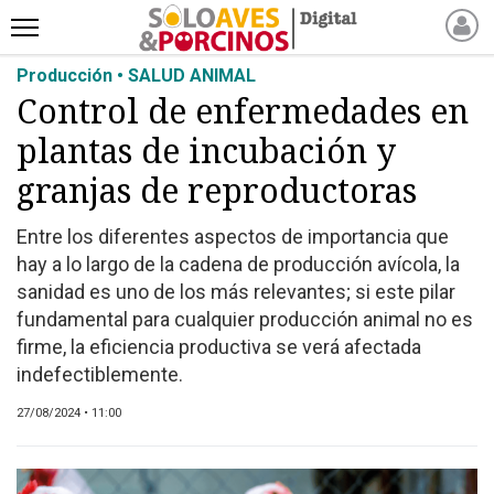
Producción • SALUD ANIMAL
INICIO
Control de enfermedades en
NOTICIAS RECIENTES
plantas de incubación y
NOTICIAS
ARTÍCULOS
granjas de reproductoras
PRODUCCIÓN
Entre los diferentes aspectos de importancia que
PROCESO
hay a lo largo de la cadena de producción avícola, la
PRODUCTO
sanidad es uno de los más relevantes; si este pilar
NUEVOS PRODUCTOS
fundamental para cualquier producción animal no es
firme, la eficiencia productiva se verá afectada
MARKETPLACE
indefectiblemente.
REVISTAS
EVENTOS Y
27/08/2024 • 11:00
CAPACITACIONES
DIRECTORIO