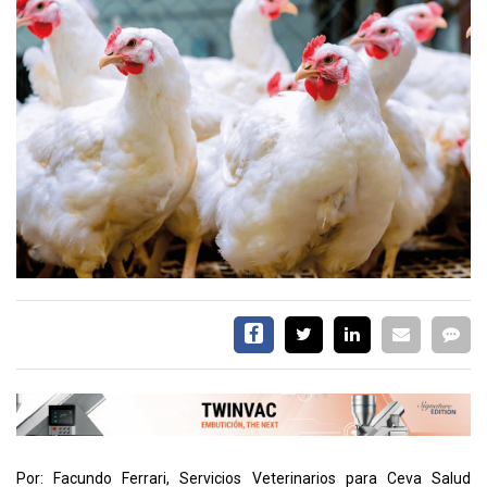
CALENDARIO
MEDIA KIT
SERVICIOS
CONTÁCTENOS
AYUDA
TÉRMINOS
Y
CONDICIONES
POLÍTICAS
DE
PRIVACIDAD
MAPA
DEL
Por: Facundo Ferrari, Servicios Veterinarios para Ceva Salud
SITIO