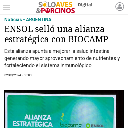
Noticias • ARGENTINA
INICIO
ENSOL selló una alianza
NOTICIAS RECIENTES
estratégica con BIOCAMP
NOTICIAS
ARTÍCULOS
Esta alianza apunta a mejorar la salud intestinal
PRODUCCIÓN
generando mayor aprovechamiento de nutrientes y
PROCESO
fortaleciendo el sistema inmunológico.
PRODUCTO
02/09/2024 • 00:00
NUEVOS PRODUCTOS
MARKETPLACE
REVISTAS
EVENTOS Y
CAPACITACIONES
DIRECTORIO