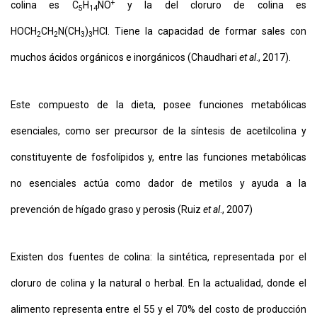
+
colina es C
H
NO
y la del cloruro de colina es
5
14
HOCH
CH
N(CH
)
HCl. Tiene la capacidad de formar sales con
2
2
3
3
muchos ácidos orgánicos e inorgánicos (Chaudhari
et al
., 2017).
Este compuesto de la dieta, posee funciones metabólicas
esenciales, como ser precursor de la síntesis de acetilcolina y
constituyente de fosfolípidos y, entre las funciones metabólicas
no esenciales actúa como dador de metilos y ayuda a la
prevención de hígado graso y perosis (Ruiz
et al
., 2007)
Existen dos fuentes de colina: la sintética, representada por el
cloruro de colina y la natural o herbal. En la actualidad, donde el
alimento representa entre el 55 y el 70% del costo de producción