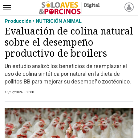
Producción • NUTRICIÓN ANIMAL
INICIO
Evaluación de colina natural
NOTICIAS RECIENTES
sobre el desempeño
NOTICIAS
ARTÍCULOS
productivo de broilers
PRODUCCIÓN
Un estudio analizó los beneficios de reemplazar el
PROCESO
uso de colina sintética por natural en la dieta de
PRODUCTO
pollitos BB para mejorar su desempeño zootécnico.
NUEVOS PRODUCTOS
16/12/2024 • 08:00
MARKETPLACE
REVISTAS
EVENTOS Y
CAPACITACIONES
DIRECTORIO