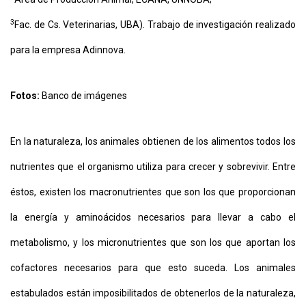
3
Fac. de Cs. Veterinarias, UBA). Trabajo de investigación realizado
CONTÁCTENOS
para la empresa Adinnova.
AYUDA
TÉRMINOS
Y
CONDICIONES
Fotos:
Banco de imágenes
POLÍTICAS
DE
PRIVACIDAD
MAPA
En la naturaleza, los animales obtienen de los alimentos todos los
DEL
SITIO
nutrientes que el organismo utiliza para crecer y sobrevivir. Entre
APP
PARA
éstos, existen los macronutrientes que son los que proporcionan
SMARTPHONE
la energía y aminoácidos necesarios para llevar a cabo el
metabolismo, y los micronutrientes que son los que aportan los
cofactores necesarios para que esto suceda. Los animales
estabulados están imposibilitados de obtenerlos de la naturaleza,