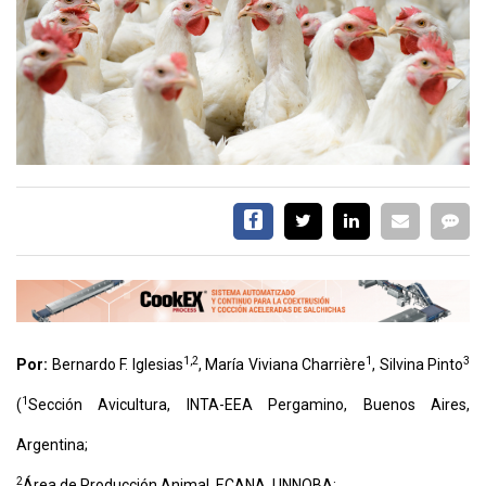
CALENDARIO
MEDIA KIT
TEMAS DESTACADOS
AVICULTURA
PRODUCCIÓN
TECNOLOGÍA
POLLO
AVIGE
ARGENTINA
MERCADO
1,2
1
3
SERVICIOS
Por:
Bernardo F. Iglesias
, María Viviana Charrière
, Silvina Pinto
1
(
Sección Avicultura, INTA-EEA Pergamino, Buenos Aires,
Argentina;
2
Área de Producción Animal, ECANA, UNNOBA;