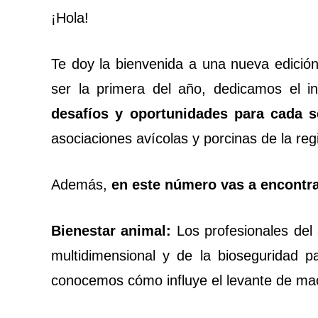
¡Hola!
Te doy la bienvenida a una nueva edición
CONTÁCTENOS
AYUDA
ser la primera del año, dedicamos el 
TÉRMINOS
Y
desafíos y oportunidades para cada s
CONDICIONES
POLÍTICAS
asociaciones avícolas y porcinas de la reg
DE
PRIVACIDAD
MAPA
Además,
en este número vas a encontra
DEL
SITIO
APP
PARA
Bienestar animal:
Los profesionales del
SMARTPHONE
multidimensional y de la bioseguridad p
conocemos cómo influye el levante de mac