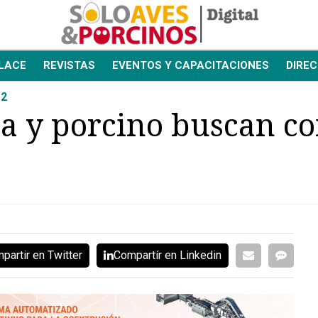
LACE
REVISTAS
EVENTOS Y CAPACITACIONES
DIREC
12
la y porcino buscan c
partir en Twitter
Compartír en Linkedin