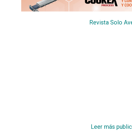
DIRECTORIO
CALENDARIO
MEDIA KIT
Revista Solo Av
TEMAS DESTACADOS
AVICULTURA
PRODUCCIÓN
TECNOLOGÍA
POLLO
AVIGE
ARGENTINA
MERCADO
SERVICIOS
Leer más publi