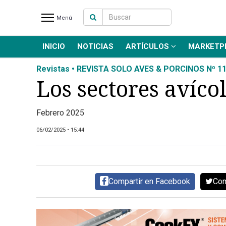
Menú
INICIO
NOTICIAS
ARTÍCULOS
MARKETP
INICIO
NOTICIAS RECIENTES
Revistas • REVISTA SOLO AVES & PORCINOS Nº 1
NOTICIAS
Los sectores avíco
ARTÍCULOS
PRODUCCIÓN
Febrero 2025
PROCESO
06/02/2025 • 15:44
PRODUCTO
NUEVOS PRODUCTOS
MARKETPLACE
Compartir en Facebook
Com
REVISTAS
EVENTOS Y
CAPACITACIONES