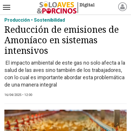
Producción • Sostenibilidad
INICIO
Reducción de emisiones de
NOTICIAS RECIENTES
Amoníaco en sistemas
NOTICIAS
ARTÍCULOS
intensivos
PRODUCCIÓN
El impacto ambiental de este gas no solo afecta a la
PROCESO
salud de las aves sino también de los trabajadores,
PRODUCTO
con lo cual es importante abordar esta problemática
NUEVOS PRODUCTOS
de una manera integral
MARKETPLACE
16/04/2025 • 12:00
REVISTAS
EVENTOS Y
CAPACITACIONES
DIRECTORIO