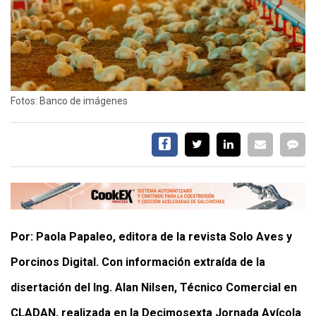
CALENDARIO
MEDIA KIT
SERVICIOS
Fotos: Banco de imágenes
CONTÁCTENOS
AYUDA
TÉRMINOS
Y
Por: Paola Papaleo, editora de la revista Solo Aves y
CONDICIONES
POLÍTICAS
Porcinos Digital. Con información extraída de la
DE
PRIVACIDAD
disertación del Ing. Alan Nilsen, Técnico Comercial en
MAPA
DEL
CLADAN, realizada en la Decimosexta Jornada Avícola
SITIO