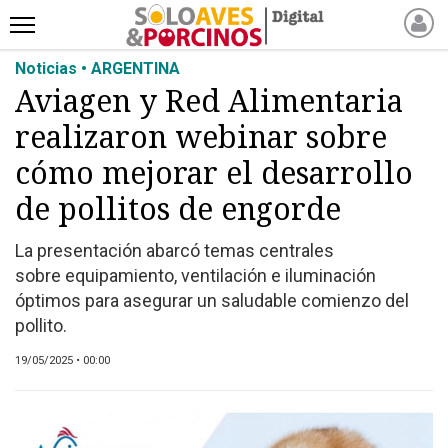
Noticias • ARGENTINA
INICIO
Aviagen y Red Alimentaria
NOTICIAS RECIENTES
realizaron webinar sobre
NOTICIAS
ARTÍCULOS
cómo mejorar el desarrollo
PRODUCCIÓN
de pollitos de engorde
PROCESO
La presentación abarcó temas centrales
PRODUCTO
sobre equipamiento, ventilación e iluminación
NUEVOS PRODUCTOS
óptimos para asegurar un saludable comienzo del
MARKETPLACE
pollito.
REVISTAS
19/05/2025 • 00:00
EVENTOS Y
CAPACITACIONES
DIRECTORIO