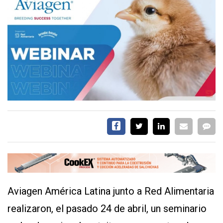
CALENDARIO
MEDIA KIT
SERVICIOS
CONTÁCTENOS
AYUDA
TÉRMINOS
Y
CONDICIONES
POLÍTICAS
DE
Aviagen América Latina junto a Red Alimentaria
PRIVACIDAD
MAPA
realizaron, el pasado 24 de abril, un seminario
DEL
SITIO