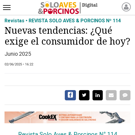
Revistas • REVISTA SOLO AVES & PORCINOS Nº 114
INICIO
Nuevas tendencias: ¿Qué
NOTICIAS RECIENTES
exige el consumidor de hoy?
NOTICIAS
ARTÍCULOS
Junio 2025
PRODUCCIÓN
02/06/2025 • 16:22
PROCESO
PRODUCTO
NUEVOS PRODUCTOS
MARKETPLACE
REVISTAS
EVENTOS Y
CAPACITACIONES
DIRECTORIO
Revista Solo Aves & Porcinos N° 114