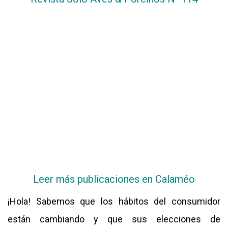
CALENDARIO
MEDIA KIT
TEMAS DESTACADOS
AVICULTURA
PRODUCCIÓN
TECNOLOGÍA
POLLO
AVIGE
ARGENTINA
MERCADO
SERVICIOS
Leer más publicaciones en Calaméo
¡Hola! Sabemos que los hábitos del consumidor
están cambiando y que sus elecciones de