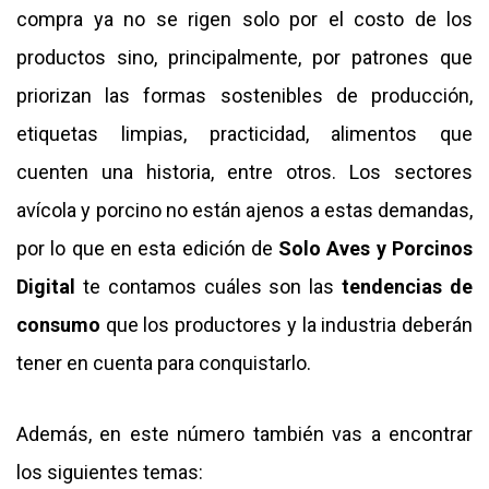
compra ya no se rigen solo por el costo de los
productos sino, principalmente, por patrones que
CONTÁCTENOS
AYUDA
priorizan las formas sostenibles de producción,
TÉRMINOS
Y
etiquetas limpias, practicidad, alimentos que
CONDICIONES
POLÍTICAS
cuenten una historia, entre otros. Los sectores
DE
PRIVACIDAD
avícola y porcino no están ajenos a estas demandas,
MAPA
DEL
por lo que en esta edición de
Solo Aves y Porcinos
SITIO
APP
Digital
te contamos cuáles son las
tendencias de
PARA
SMARTPHONE
consumo
que los productores y la industria deberán
tener en cuenta para conquistarlo.
Además, en este número también vas a encontrar
los siguientes temas: