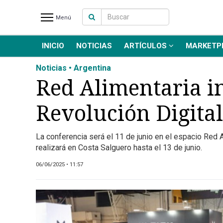
Menú
INICIO
NOTICIAS
ARTÍCULOS
MARKETP
INICIO
NOTICIAS RECIENTES
Noticias • Argentina
NOTICIAS
Red Alimentaria in
ARTÍCULOS
Revolución Digital
PRODUCCIÓN
PROCESO
La conferencia será el 11 de junio en el espacio Red A
PRODUCTO
realizará en Costa Salguero hasta el 13 de junio.
NUEVOS PRODUCTOS
06/06/2025 • 11:57
MARKETPLACE
REVISTAS
EVENTOS Y
CAPACITACIONES