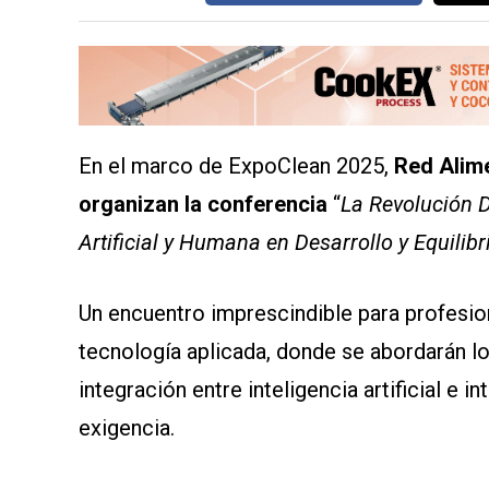
CONTÁCTENOS
AYUDA
TÉRMINOS
En el marco de ExpoClean 2025,
Red Alime
Y
CONDICIONES
organizan la conferencia
“
La Revolución Di
POLÍTICAS
DE
Artificial y Humana en Desarrollo y Equilibr
PRIVACIDAD
MAPA
DEL
SITIO
Un encuentro imprescindible para profesiona
APP
PARA
tecnología aplicada, donde se abordarán lo
SMARTPHONE
integración entre inteligencia artificial e 
exigencia.