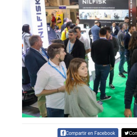
DIRECTORIO
CALENDARIO
MEDIA KIT
TEMAS DESTACADOS
AVICULTURA
PRODUCCIÓN
TECNOLOGÍA
POLLO
AVIGE
ARGENTINA
MERCADO
SERVICIOS
Compartir en Facebook
Com