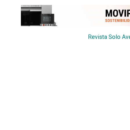
DIRECTORIO
CALENDARIO
MEDIA KIT
Revista Solo Av
SERVICIOS
CONTÁCTENOS
AYUDA
TÉRMINOS
Y
CONDICIONES
POLÍTICAS
DE
PRIVACIDAD