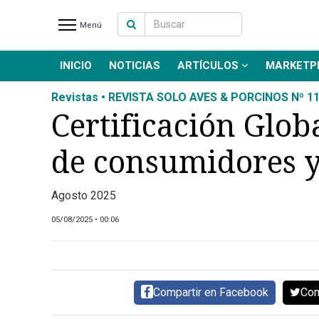
Menú
INICIO
NOTICIAS
ARTÍCULOS
MARKETP
INICIO
NOTICIAS RECIENTES
Revistas • REVISTA SOLO AVES & PORCINOS Nº 1
NOTICIAS
Certificación Glob
ARTÍCULOS
de consumidores 
PRODUCCIÓN
PROCESO
Agosto 2025
PRODUCTO
NUEVOS PRODUCTOS
05/08/2025 • 00:06
MARKETPLACE
REVISTAS
EVENTOS Y
Compartir en Facebook
Com
CAPACITACIONES