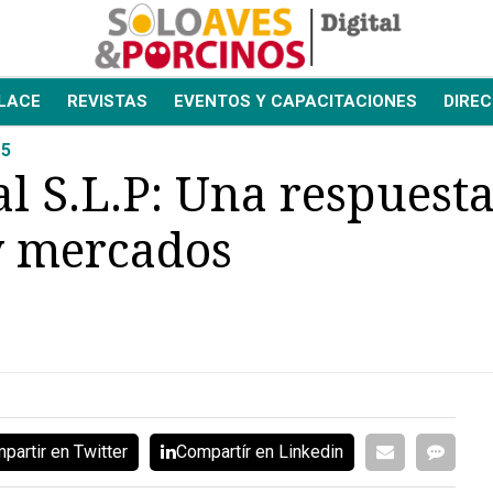
LACE
REVISTAS
EVENTOS Y CAPACITACIONES
DIREC
15
al S.L.P: Una respuesta
y mercados
partir en Twitter
Compartír en Linkedin