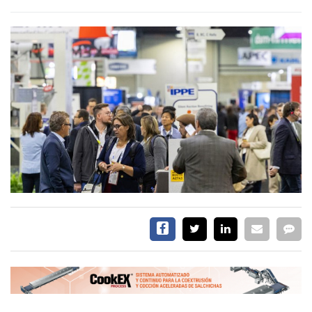
CALENDARIO
MEDIA KIT
SERVICIOS
CONTÁCTENOS
AYUDA
TÉRMINOS
Y
CONDICIONES
POLÍTICAS
DE
PRIVACIDAD
MAPA
DEL
SITIO