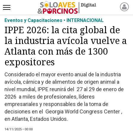
Eventos y Capacitaciones • INTERNACIONAL
INICIO
IPPE 2026: la cita global de
NOTICIAS RECIENTES
la industria avícola vuelve a
NOTICIAS
ARTÍCULOS
Atlanta con más de 1300
PRODUCCIÓN
expositores
PROCESO
Considerado el mayor evento anual de la industria
PRODUCTO
avícola, cárnica y de alimentos de origen animal a
NUEVOS PRODUCTOS
nivel mundial, IPPE reunirá del 27 al 29 de enero de
MARKETPLACE
2026 a miles de profesionales, líderes
REVISTAS
empresariales y responsables de la toma de
decisiones en el Georgia World Congress Center ,
EVENTOS Y
en Atlanta, Estados Unidos.
CAPACITACIONES
DIRECTORIO
14/11/2025 • 00:00