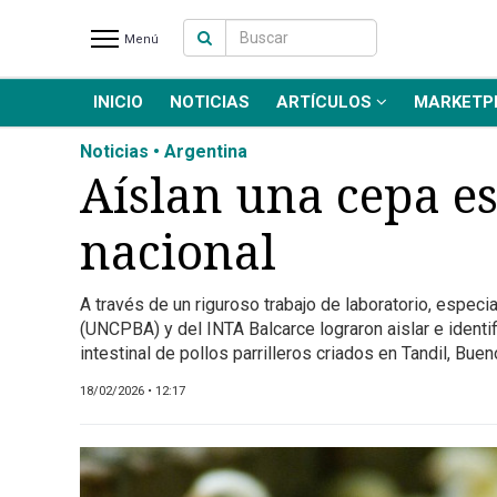
Menú
INICIO
NOTICIAS
ARTÍCULOS
MARKETP
INICIO
NOTICIAS RECIENTES
Noticias • Argentina
NOTICIAS
Aíslan una cepa es
ARTÍCULOS
nacional
PRODUCCIÓN
PROCESO
A través de un riguroso trabajo de laboratorio, especi
PRODUCTO
(UNCPBA) y del INTA Balcarce lograron aislar e identifi
NUEVOS PRODUCTOS
intestinal de pollos parrilleros criados en Tandil, Buen
MARKETPLACE
18/02/2026 • 12:17
REVISTAS
EVENTOS Y
CAPACITACIONES