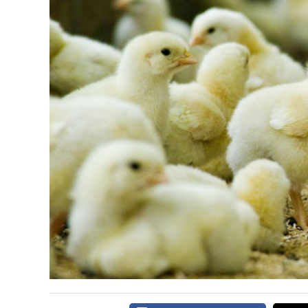
DIRECTORIO
CALENDARIO
MEDIA KIT
SERVICIOS
CONTÁCTENOS
AYUDA
TÉRMINOS
Y
CONDICIONES
POLÍTICAS
DE
PRIVACIDAD