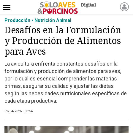
Producción • Nutrición Animal
INICIO
Desafíos en la Formulación
NOTICIAS RECIENTES
y Producción de Alimentos
NOTICIAS
ARTÍCULOS
para Aves
PRODUCCIÓN
La avicultura enfrenta constantes desafíos en la
PROCESO
formulación y producción de alimentos para aves,
PRODUCTO
por lo cual es esencial comprender las materias
NUEVOS PRODUCTOS
primas, asegurar su calidad y ajustar las dietas
según las necesidades nutricionales específicas de
MARKETPLACE
cada etapa productiva.
REVISTAS
EVENTOS Y
09/04/2026 • 08:54
CAPACITACIONES
DIRECTORIO