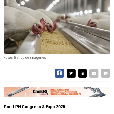
CALENDARIO
MEDIA KIT
SERVICIOS
Fotos: Banco de imágenes
CONTÁCTENOS
AYUDA
TÉRMINOS
Y
CONDICIONES
POLÍTICAS
DE
PRIVACIDAD
MAPA
Por: LPN Congress & Expo 2025
DEL
SITIO