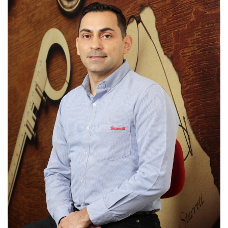
CALENDARIO
MEDIA KIT
SERVICIOS
CONTÁCTENOS
AYUDA
TÉRMINOS
Y
CONDICIONES
POLÍTICAS
DE
PRIVACIDAD
MAPA
DEL
SITIO