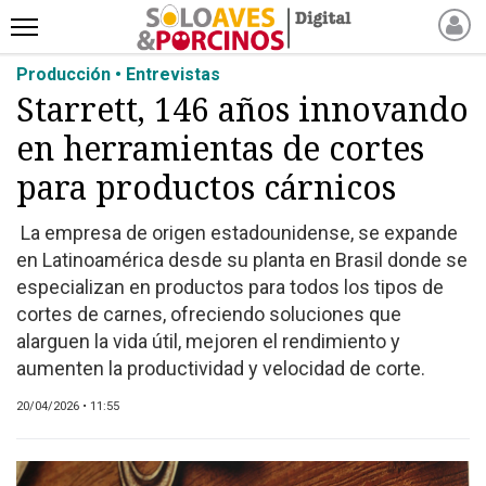
Producción • Entrevistas
INICIO
Starrett, 146 años innovando
NOTICIAS RECIENTES
en herramientas de cortes
NOTICIAS
ARTÍCULOS
para productos cárnicos
PRODUCCIÓN
La empresa de origen estadounidense, se expande
PROCESO
en Latinoamérica desde su planta en Brasil donde se
PRODUCTO
especializan en productos para todos los tipos de
NUEVOS PRODUCTOS
cortes de carnes, ofreciendo soluciones que
alarguen la vida útil, mejoren el rendimiento y
MARKETPLACE
aumenten la productividad y velocidad de corte.
REVISTAS
EVENTOS Y
20/04/2026 • 11:55
CAPACITACIONES
DIRECTORIO