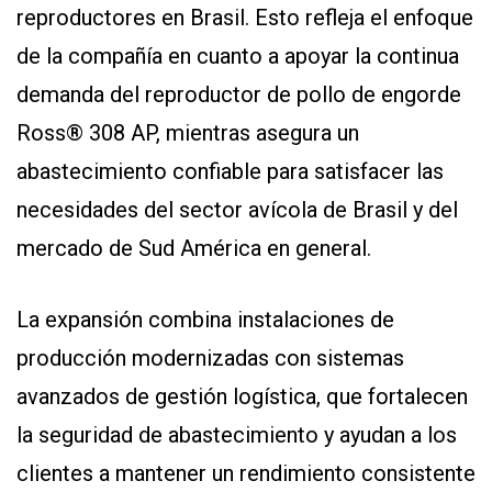
reproductores en Brasil. Esto refleja el enfoque
de la compañía en cuanto a apoyar la continua
CONTÁCTENOS
AYUDA
demanda del reproductor de pollo de engorde
TÉRMINOS
Y
Ross® 308 AP, mientras asegura un
CONDICIONES
POLÍTICAS
abastecimiento confiable para satisfacer las
DE
PRIVACIDAD
necesidades del sector avícola de Brasil y del
MAPA
DEL
mercado de Sud América en general.
SITIO
APP
PARA
La expansión combina instalaciones de
SMARTPHONE
producción modernizadas con sistemas
avanzados de gestión logística, que fortalecen
la seguridad de abastecimiento y ayudan a los
clientes a mantener un rendimiento consistente