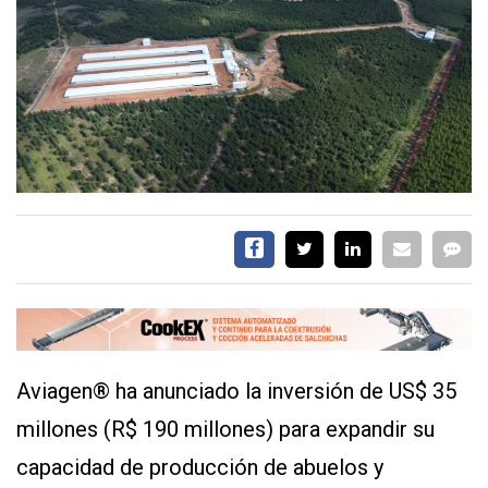
CALENDARIO
MEDIA KIT
TEMAS DESTACADOS
AVICULTURA
PRODUCCIÓN
TECNOLOGÍA
POLLO
AVIGE
ARGENTINA
MERCADO
SERVICIOS
Aviagen® ha anunciado la inversión de US$ 35
millones (R$ 190 millones) para expandir su
capacidad de producción de abuelos y