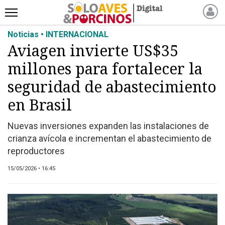
Noticias • INTERNACIONAL
INICIO
Aviagen invierte US$35
NOTICIAS RECIENTES
millones para fortalecer la
NOTICIAS
ARTÍCULOS
seguridad de abastecimiento
PRODUCCIÓN
en Brasil
PROCESO
Nuevas inversiones expanden las instalaciones de
PRODUCTO
crianza avícola e incrementan el abastecimiento de
NUEVOS PRODUCTOS
reproductores
MARKETPLACE
15/05/2026 • 16:45
REVISTAS
EVENTOS Y
CAPACITACIONES
DIRECTORIO