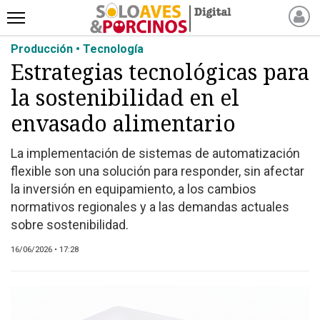
Producción • Tecnología
INICIO
Estrategias tecnológicas para
NOTICIAS RECIENTES
la sostenibilidad en el
NOTICIAS
ARTÍCULOS
envasado alimentario
PRODUCCIÓN
La implementación de sistemas de automatización
PROCESO
flexible son una solución para responder, sin afectar
PRODUCTO
la inversión en equipamiento, a los cambios
NUEVOS PRODUCTOS
normativos regionales y a las demandas actuales
sobre sostenibilidad.
MARKETPLACE
REVISTAS
16/06/2026 • 17:28
EVENTOS Y
CAPACITACIONES
DIRECTORIO