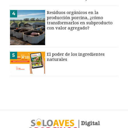
CALENDARIO
Residuos orgánicos en la
MEDIA KIT
4
producción porcina, ¿cómo
transformarlos en subproducto
SERVICIOS
con valor agregado?
El poder de los ingredientes
5
naturales
CONTÁCTENOS
AYUDA
TÉRMINOS
Y
CONDICIONES
POLÍTICAS
DE
PRIVACIDAD
MAPA
DEL
SITIO