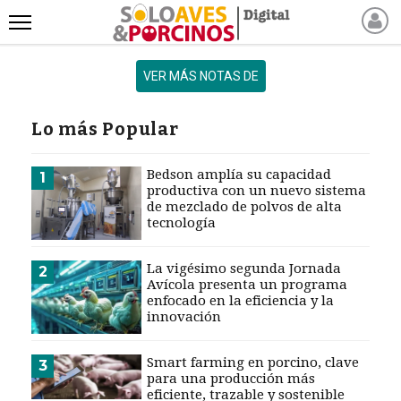
INICIO
VER MÁS NOTAS DE
NOTICIAS RECIENTES
NOTICIAS
Lo más Popular
ARTÍCULOS
PRODUCCIÓN
Bedson amplía su capacidad
1
productiva con un nuevo sistema
PROCESO
de mezclado de polvos de alta
tecnología
PRODUCTO
NUEVOS PRODUCTOS
La vigésimo segunda Jornada
2
MARKETPLACE
Avícola presenta un programa
enfocado en la eficiencia y la
REVISTAS
innovación
EVENTOS Y
CAPACITACIONES
Smart farming en porcino, clave
3
para una producción más
DIRECTORIO
eficiente, trazable y sostenible