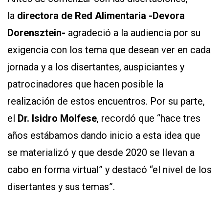
la
directora de Red Alimentaria -
Devora
CONTÁCTENOS
Dorensztein-
agradeció a la audiencia por su
AYUDA
TÉRMINOS
exigencia con los tema que desean ver en cada
Y
CONDICIONES
jornada y a los disertantes, auspiciantes y
POLÍTICAS
DE
patrocinadores que hacen posible la
PRIVACIDAD
MAPA
realización de estos encuentros. Por su parte,
DEL
SITIO
el
Dr. Isidro Molfese
, recordó que “hace tres
APP
años estábamos dando inicio a esta idea que
PARA
SMARTPHONE
se materializó y que desde 2020 se llevan a
cabo en forma virtual” y destacó “el nivel de los
disertantes y sus temas”.