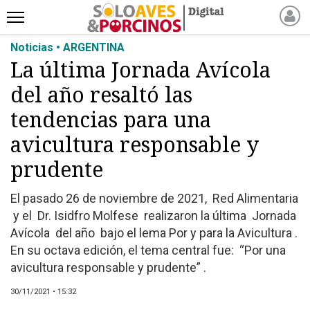
Noticias • ARGENTINA
INICIO
La última Jornada Avícola
NOTICIAS RECIENTES
del año resaltó las
NOTICIAS
ARTÍCULOS
tendencias para una
PRODUCCIÓN
avicultura responsable y
PROCESO
prudente
PRODUCTO
NUEVOS PRODUCTOS
El pasado 26 de noviembre de 2021, Red Alimentaria
y el Dr. Isidfro Molfese realizaron la última Jornada
MARKETPLACE
Avícola del año bajo el lema Por y para la Avicultura .
REVISTAS
En su octava edición, el tema central fue: “Por una
EVENTOS Y
avicultura responsable y prudente” .
CAPACITACIONES
30/11/2021 • 15:32
DIRECTORIO