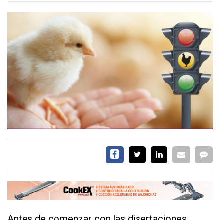
CALENDARIO
MEDIA KIT
TEMAS DESTACADOS
AVICULTURA
PRODUCCIÓN
TECNOLOGÍA
POLLO
AVIGE
ARGENTINA
MERCADO
SERVICIOS
Antes de comenzar con las disertaciones,