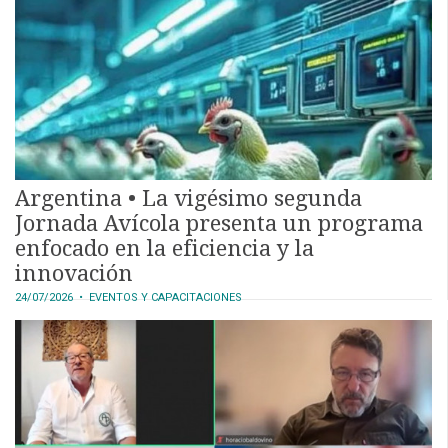
CALENDARIO
MEDIA KIT
TEMAS DESTACADOS
AVICULTURA
PRODUCCIÓN
TECNOLOGÍA
Argentina • La vigésimo segunda
POLLO
Jornada Avícola presenta un programa
AVIGE
enfocado en la eficiencia y la
ARGENTINA
innovación
MERCADO
24/07/2026
• EVENTOS Y CAPACITACIONES
SERVICIOS