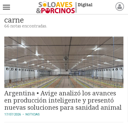
carne
INICIO
66 notas encontradas.
NOTICIAS RECIENTES
NOTICIAS
ARTÍCULOS
PRODUCCIÓN
PROCESO
PRODUCTO
NUEVOS PRODUCTOS
MARKETPLACE
Argentina • Avige analizó los avances
REVISTAS
en producción inteligente y presentó
nuevas soluciones para sanidad animal
EVENTOS Y
17/07/2026
• NOTICIAS
CAPACITACIONES
DIRECTORIO