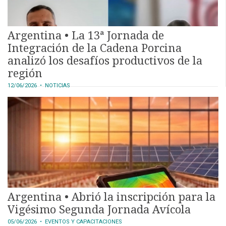
CONTÁCTENOS
Argentina • La 13ª Jornada de
AYUDA
Integración de la Cadena Porcina
TÉRMINOS
Y
analizó los desafíos productivos de la
CONDICIONES
región
POLÍTICAS
DE
12/06/2026
• NOTICIAS
PRIVACIDAD
MAPA
DEL
SITIO
APP
PARA
SMARTPHONE
Argentina • Abrió la inscripción para la
Vigésimo Segunda Jornada Avícola
05/06/2026
• EVENTOS Y CAPACITACIONES