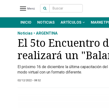
Menú
INICIO
NOTICIAS
ARTÍCULOS
MARKETP
INICIO
NOTICIAS RECIENTES
Noticias • ARGENTINA
NOTICIAS
El 5to Encuentro d
ARTÍCULOS
realizará un "Bala
PRODUCCIÓN
PROCESO
El próximo 16 de diciembre la última capacitación del
PRODUCTO
modo virtual con un formato diferente.
NUEVOS PRODUCTOS
02/12/2022 • 08:52
MARKETPLACE
REVISTAS
EVENTOS Y
CAPACITACIONES