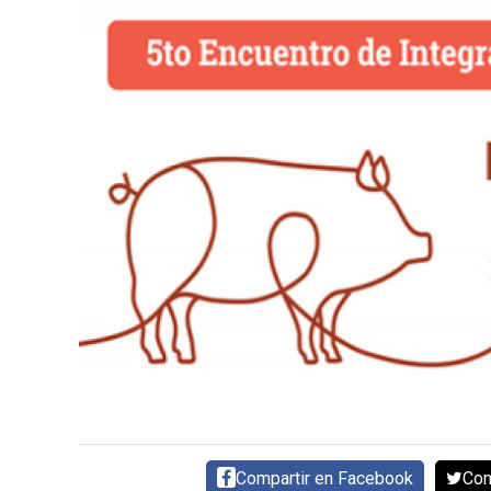
DIRECTORIO
CALENDARIO
MEDIA KIT
SERVICIOS
CONTÁCTENOS
AYUDA
TÉRMINOS
Y
CONDICIONES
POLÍTICAS
DE
PRIVACIDAD
Compartir en Facebook
Com