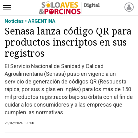
Noticias • ARGENTINA
INICIO
Senasa lanza código QR para
NOTICIAS RECIENTES
productos inscriptos en sus
NOTICIAS
ARTÍCULOS
registros
PRODUCCIÓN
El Servicio Nacional de Sanidad y Calidad
PROCESO
Agroalimentaria (Senasa) puso en vigencia un
PRODUCTO
servicio de generación de códigos QR (Respuesta
NUEVOS PRODUCTOS
rápida, por sus siglas en inglés) para los más de 150
mil productos registrados bajo su órbita con el fin de
MARKETPLACE
cuidar a los consumidores y a las empresas que
REVISTAS
cumplen las normativas.
EVENTOS Y
26/02/2024 • 00:00
CAPACITACIONES
DIRECTORIO