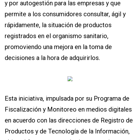
y por autogestión para las empresas y que
permite a los consumidores consultar, ágil y
CONTÁCTENOS
AYUDA
rápidamente, la situación de productos
TÉRMINOS
registrados en el organismo sanitario,
Y
CONDICIONES
promoviendo una mejora en la toma de
POLÍTICAS
DE
decisiones a la hora de adquirirlos.
PRIVACIDAD
MAPA
DEL
SITIO
APP
PARA
SMARTPHONE
Esta iniciativa, impulsada por su Programa de
Fiscalización y Monitoreo en medios digitales
en acuerdo con las direcciones de Registro de
Productos y de Tecnología de la Información,