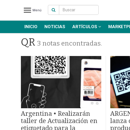
Menú
INICIO
NOTICIAS
ARTÍCULOS
MARKETP
INICIO
NOTICIAS RECIENTES
QR
3 notas encontradas.
NOTICIAS
ARTÍCULOS
PRODUCCIÓN
PROCESO
PRODUCTO
NUEVOS PRODUCTOS
MARKETPLACE
REVISTAS
Argentina • Realizarán
ARGEN
EVENTOS Y
taller de Actualización en
lanza 
CAPACITACIONES
etiquetado para la
produc