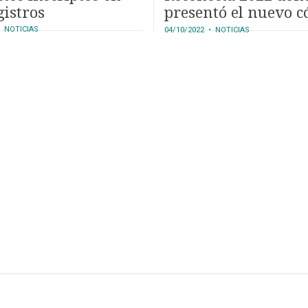
gistros
presentó el nuevo c
2D y la plataforma
 NOTICIAS
04/10/2022
• NOTICIAS
NegociAR