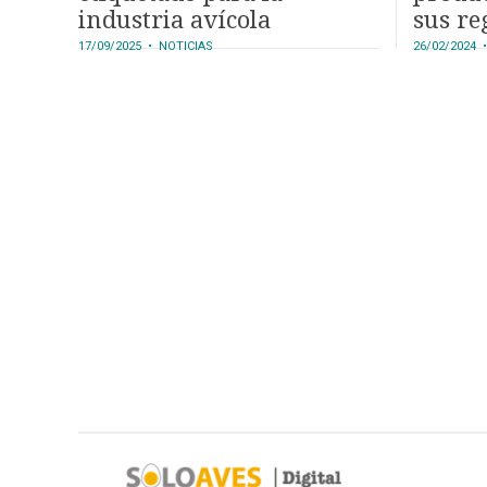
DIRECTORIO
industria avícola
sus re
CALENDARIO
17/09/2025
• NOTICIAS
26/02/2024
•
MEDIA KIT
SERVICIOS
CONTÁCTENOS
AYUDA
TÉRMINOS
Y
CONDICIONES
POLÍTICAS
DE
PRIVACIDAD