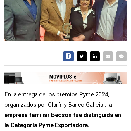
CALENDARIO
MEDIA KIT
SERVICIOS
CONTÁCTENOS
AYUDA
TÉRMINOS
En la entrega de los premios Pyme 2024,
Y
CONDICIONES
organizados por Clarín y Banco Galicia ,
la
POLÍTICAS
DE
empresa familiar Bedson fue distinguida en
PRIVACIDAD
MAPA
la
Categoría Pyme Exportadora.
DEL
SITIO