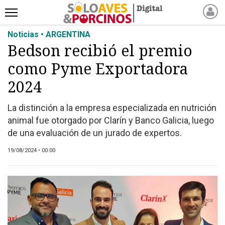
Noticias • ARGENTINA
INICIO
Bedson recibió el premio
NOTICIAS RECIENTES
como Pyme Exportadora
NOTICIAS
ARTÍCULOS
2024
PRODUCCIÓN
La distinción a la empresa especializada en nutrición
PROCESO
animal fue otorgado por Clarín y Banco Galicia, luego
PRODUCTO
de una evaluación de un jurado de expertos.
NUEVOS PRODUCTOS
19/08/2024 • 00:00
MARKETPLACE
REVISTAS
EVENTOS Y
CAPACITACIONES
DIRECTORIO