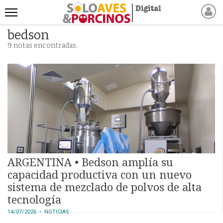
bedson
INICIO
9 notas encontradas.
NOTICIAS RECIENTES
NOTICIAS
ARTÍCULOS
PRODUCCIÓN
PROCESO
PRODUCTO
NUEVOS PRODUCTOS
MARKETPLACE
ARGENTINA • Bedson amplía su
REVISTAS
capacidad productiva con un nuevo
sistema de mezclado de polvos de alta
EVENTOS Y
tecnología
CAPACITACIONES
14/07/2026
• NOTICIAS
DIRECTORIO