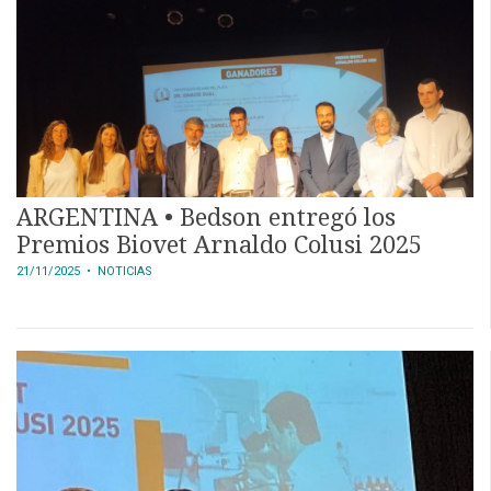
CALENDARIO
MEDIA KIT
SERVICIOS
ARGENTINA • Bedson entregó los
Premios Biovet Arnaldo Colusi 2025
21/11/2025
• NOTICIAS
CONTÁCTENOS
AYUDA
TÉRMINOS
Y
CONDICIONES
POLÍTICAS
DE
PRIVACIDAD
MAPA
DEL
SITIO