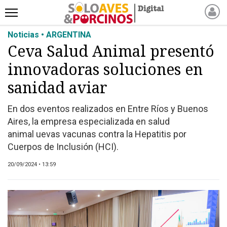
Noticias • ARGENTINA
INICIO
Ceva Salud Animal presentó
NOTICIAS RECIENTES
innovadoras soluciones en
NOTICIAS
ARTÍCULOS
sanidad aviar
PRODUCCIÓN
En dos eventos realizados en Entre Ríos y Buenos
PROCESO
Aires, la empresa especializada en salud
PRODUCTO
animal uevas vacunas contra la Hepatitis por
NUEVOS PRODUCTOS
Cuerpos de Inclusión (HCI).
MARKETPLACE
20/09/2024 • 13:59
REVISTAS
EVENTOS Y
CAPACITACIONES
DIRECTORIO