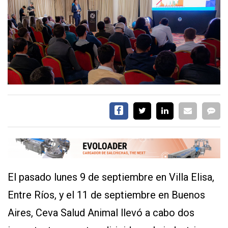
CALENDARIO
MEDIA KIT
SERVICIOS
CONTÁCTENOS
AYUDA
TÉRMINOS
Y
CONDICIONES
El pasado lunes 9 de septiembre en Villa Elisa,
POLÍTICAS
DE
Entre Ríos, y el 11 de septiembre en Buenos
PRIVACIDAD
MAPA
Aires, Ceva Salud Animal llevó a cabo dos
DEL
SITIO