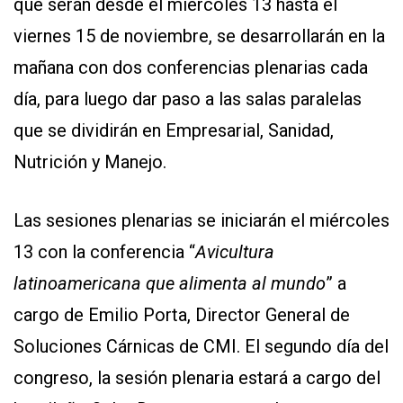
que serán desde el miércoles 13 hasta el
viernes 15 de noviembre, se desarrollarán en la
CONTÁCTENOS
mañana con dos conferencias plenarias cada
AYUDA
TÉRMINOS
día, para luego dar paso a las salas paralelas
Y
CONDICIONES
que se dividirán en Empresarial, Sanidad,
POLÍTICAS
DE
Nutrición y Manejo.
PRIVACIDAD
MAPA
DEL
SITIO
Las sesiones plenarias se iniciarán el miércoles
APP
PARA
13 con la conferencia “
Avicultura
SMARTPHONE
latinoamericana que alimenta al mundo
” a
cargo de Emilio Porta, Director General de
Soluciones Cárnicas de CMI. El segundo día del
congreso, la sesión plenaria estará a cargo del