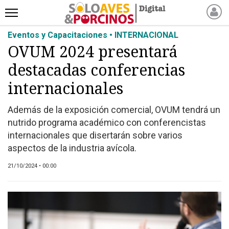
Eventos y Capacitaciones • INTERNACIONAL
INICIO
OVUM 2024 presentará
NOTICIAS RECIENTES
destacadas conferencias
NOTICIAS
ARTÍCULOS
internacionales
PRODUCCIÓN
Además de la exposición comercial, OVUM tendrá un
PROCESO
nutrido programa académico con conferencistas
PRODUCTO
internacionales que disertarán sobre varios
NUEVOS PRODUCTOS
aspectos de la industria avícola.
MARKETPLACE
21/10/2024 • 00:00
REVISTAS
EVENTOS Y
CAPACITACIONES
DIRECTORIO