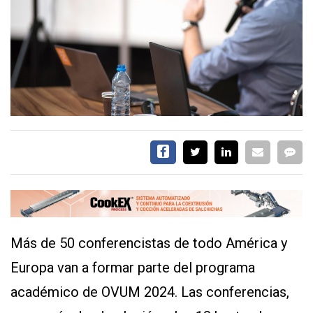
CALENDARIO
MEDIA KIT
TEMAS DESTACADOS
AVICULTURA
PRODUCCIÓN
TECNOLOGÍA
POLLO
AVIGE
ARGENTINA
MERCADO
SERVICIOS
Más de 50 conferencistas de todo América y
Europa van a formar parte del programa
académico de OVUM 2024. Las conferencias,